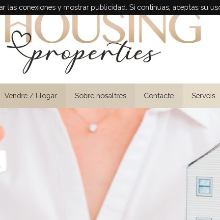
r las conexiones y mostrar publicidad. Si continuas, aceptas su us
Vendre / Llogar
Sobre nosaltres
Contacte
Serveis