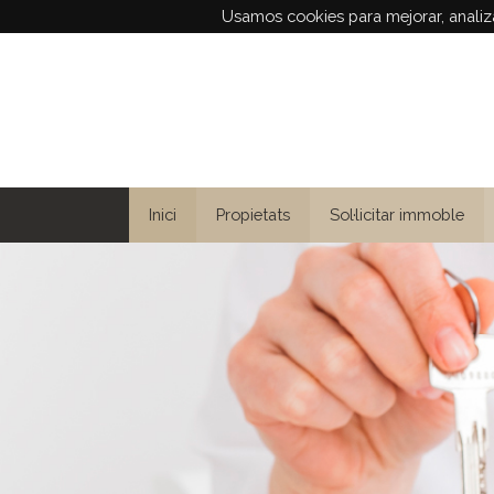
Usamos cookies para mejorar, analiza
Inici
Propietats
Sol·licitar immoble