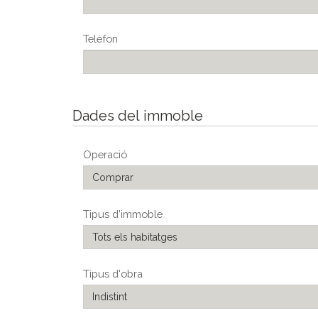
Telèfon
Dades del immoble
Operació
Comprar
Tipus d'immoble
Tots els habitatges
Tipus d'obra
Indistint