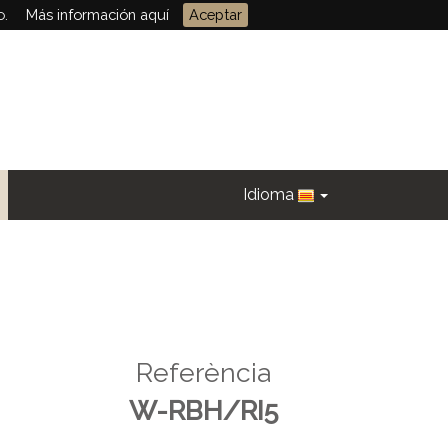
o.
Más información aquí
Aceptar
Idioma
Referència
W-RBH/RI5