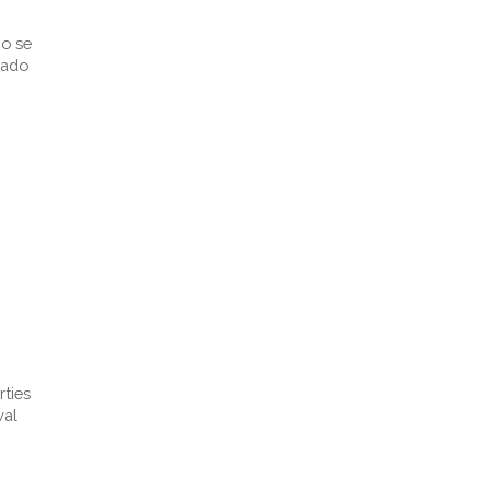
no se
cado
rties
wal