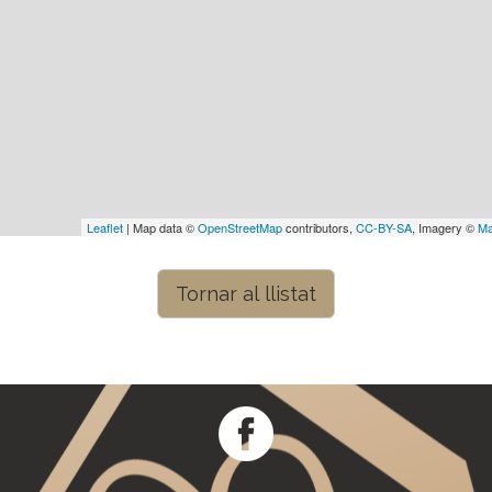
Leaflet
| Map data ©
OpenStreetMap
contributors,
CC-BY-SA
, Imagery ©
Ma
Tornar al llistat