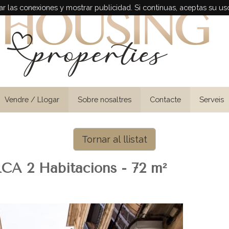
r las conexiones y mostrar publicidad. Si continuas, aceptas su us
Vendre / Llogar
Sobre nosaltres
Contacte
Serveis
Tornar al llistat
 2 Habitacions - 72 m²