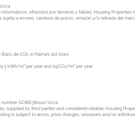
/2024
nformativos, ofrecidos por terceros y fiables, Housing Properties 
a sujeta a errores, cambios de precio, omisión y/o retirada del mer
e Banc de s’Oli, in Palma’s old town.
: 79.3 kWh/m² per year and kgCO2/m² per year.
der number GOIBE581110/2024
ly, supplied by third parties and considered reliable; Housing Prope
listing is subject to errors, price changes, omissions and/or withdra