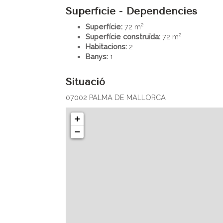
Superfície - Dependencies
Superfície:
72 m²
Superfície construïda:
72 m²
Habitacions:
2
Banys:
1
Situació
07002 PALMA DE MALLORCA
+
−