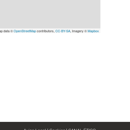
ap data ©
OpenStreetMap
contributors,
CC-BY-SA
, Imagery ©
Mapbox