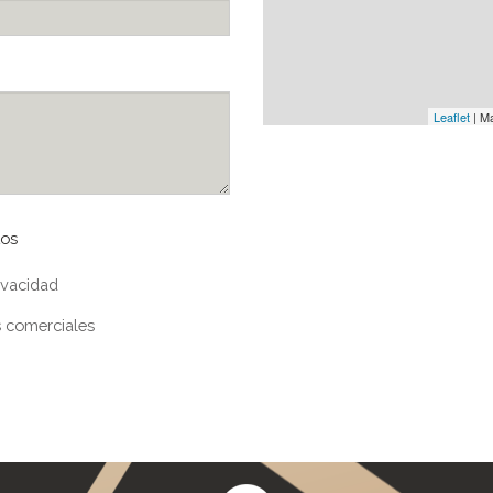
Leaflet
| M
tos
ivacidad
 comerciales