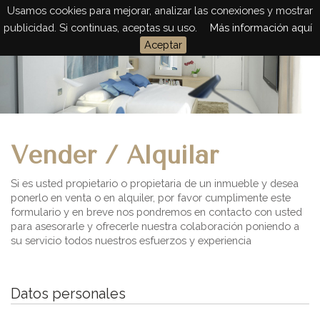
Usamos cookies para mejorar, analizar las conexiones y mostrar
Togg
publicidad. Si continuas, aceptas su uso.
Más información aquí
navig
Aceptar
Vender / Alquilar
Si es usted propietario o propietaria de un inmueble y desea
ponerlo en venta o en alquiler, por favor cumplimente este
formulario y en breve nos pondremos en contacto con usted
para asesorarle y ofrecerle nuestra colaboración poniendo a
su servicio todos nuestros esfuerzos y experiencia
Datos personales