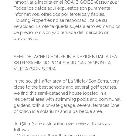
Inmobiliaria Inscrita en el ROAIIB GOIBE581110/2024
Todos los datos aquí expuestos son puramente
informativos, ofrecidos por terceros y fiables,
Housing Properties no se responsabiliza de su
veracidad. La oferta queda sujeta a errores, cambios
de precio, omisión y/o retirada del mercado sin
previo aviso.
SEMI-DETACHED HOUSE IN A RESIDENTIAL AREA
WITH SWIMMING POOLS AND GARDENS IN LA
VILETA/SON SERRA
In the sought-after area of La Vileta/Son Serra, very
close to the best schools and several golf courses,
we find this semi-detached house located in a
residential area with swimming pools and communal
gardens, with a private garage, several terraces (one
of which is a solarium) and a barbecue area.
Its 156 m2 are distributed over several floors as
follows:
- On the ground floor there is a spacious