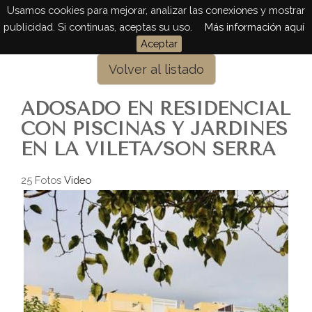
Usamos cookies para mejorar, analizar las conexiones y mostrar
Togg
publicidad. Si continuas, aceptas su uso.
Más información aquí
navig
Aceptar
Volver al listado
ADOSADO EN RESIDENCIAL
CON PISCINAS Y JARDINES
EN LA VILETA/SON SERRA
25 Fotos
Video